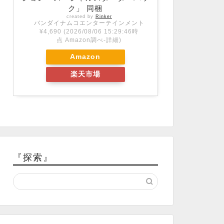
ク」 同梱
created by
Rinker
バンダイナムコエンターテインメント
¥4,690
(2026/08/06 15:29:46時
点 Amazon調べ-
詳細)
Amazon
楽天市場
『探索』