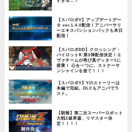
すぎる…！
【スパロボY】アップデートデー
タ ver.1.4.0配信！アニバーサリ
ーエキスパンションパックも本日
配信！
【スパロボDD】クロッシング・
パイロットR 第3弾配信決定！エ
ヴァチームが再び真ゲッター1に
搭乗！ 心を一つに、ストナーサ
ンシャインを放て！！！
【スパロボY】Yのストーリーは
本編で完結。DLCもアニバでラ
スト。
【朗報】第二次スーパーロボット
大戦Z破界篇、リマスター決
定！！！！