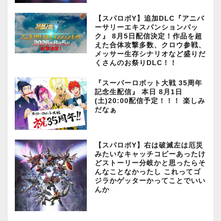
【スパロボY】追加DLC『アニバ
ーサリーエキスパンションパッ
ク』 8月5日配信決定！作品を超
えた合体攻撃多数、クロウ参戦、
メッサー生存シナリオなど盛りだ
くさんのお祭りDLC！！
『スーパーロボット大戦 35周年
記念生配信』 本日 8月1日
(土)20:00配信予定！！！ 楽しみ
だなぁ
【スパロボY】右は破滅左は厄災
みたいなキャッチコピーあったけ
どストーリー分岐かと思ったらそ
んなことなかったし これってゴ
ジラかゲッターかってことでいい
んか