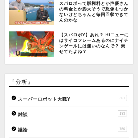
スパロボって版権料とか声優さん
の料金とか膨大そうで想像もつか
ないけどちゃんと毎回回収できて
んのかな
【スパロボY】あれ？ Hiニューに
はサイコフレームあるのにナイチ
ンゲールには無いのなんで？ 乗
せてたよね？
『分析』
361
スーパーロボット大戦Y
193
雑談
750
議論