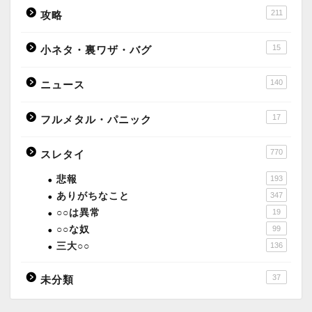
211
攻略
15
小ネタ・裏ワザ・バグ
140
ニュース
17
フルメタル・パニック
770
スレタイ
悲報
193
ありがちなこと
347
○○は異常
19
○○な奴
99
三大○○
136
37
未分類