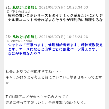
21:
風吹けば名無し
2021/06/07(月) 10:23:34.03
ID:YF2Vg2tzd
昭和の古いロボシリーズもダイナミック系みたいにオリジ
ナル新ユニット出せればよさそうやが権利的に無理やろな
25:
風吹けば名無し
2021/06/07(月) 10:25:24.26
ID:VnzWOad8d
シャトル「空飛べます、修理補給出来ます、精神複数使え
ます、エースになると出撃ごとに強化パーツ貰えます」
なにが不満なんや？
社長とおやつが有能すぎてね・・・
キャラが好きとか考える前についつい出撃させちゃってます
ｗ
Tで戦闘アニメがめっちゃ気合入ってて
普通に使ってて楽しいし、合体攻撃も強いという。