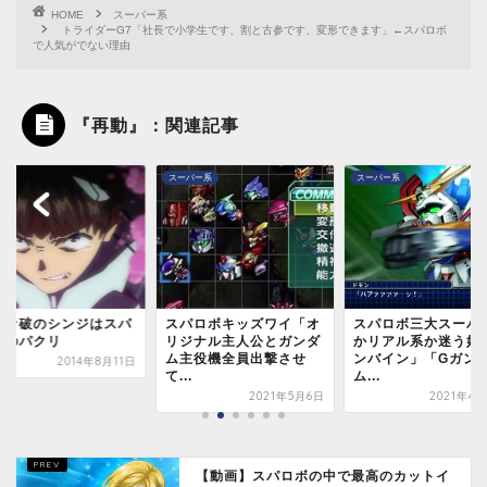
HOME
スーパー系
トライダーG7「社長で小学生です、割と古参です、変形できます」←スパロボ
で人気がでない理由
『再動』：関連記事
スーパー系
スーパー系
ヴァ破のシンジはスパ
スパロボキッズワイ「オ
スパロボ三大スーパ
ボのパクリ
リジナル主人公とガンダ
かリアル系か迷う奴
ム主役機全員出撃させ
ンバイン」「Gガン
2014年8月11日
て...
ム...
2021年5月6日
2021年4
【動画】スパロボの中で最高のカットイ