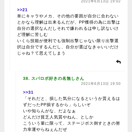
2021年6月13日 19:02
>>21
単にキャラやメカ、その他の要因が自分に合わない
とかなら理解は出来るんだが、PP獲得の為に出撃は
自分の選択なんだしそれで嫌われるは申し訳ないけ
ど理解に苦しむ
いくら技能が便利でも強制出撃じゃない限り出撃選
択は自分でするんだし、自分が選ばなきゃいいだけ
じゃね？て思えてしまう
38. スパロボ好きの名無しさん
2021年6月13日 19:50
>>31
「それだと、損した気分になるというか貰えるは
ずだったPP損するから」らしいぞ
いや知らんがな、だよなぁ
どんだけ貧乏人気質やねん、としか
こういう輩に限って、ステージボス倒すときの努
力幸運やらねぇんだぜ