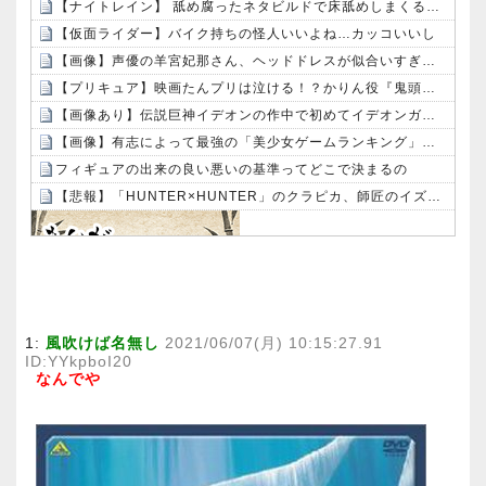
【ナイトレイン】 舐め腐ったネタビルドで床舐めしまくる「俺って面白いやろ？」みたいな寒い奴
【仮面ライダー】バイク持ちの怪人いいよね…カッコいいし
【画像】声優の羊宮妃那さん、ヘッドドレスが似合いすぎるｗｗｗｗ
【プリキュア】映画たんプリは泣ける！？かりん役『鬼頭明里さん』アラン役『島﨑信長さん』レイン役『内山昂輝さん』だと判明！！
【画像あり】伝説巨神イデオンの作中で初めてイデオンガンを使用しその威力を目にした主人公達の反応がこちら…
【画像】有志によって最強の「美少女ゲームランキング」が発表！!！ あの名作も：26/08/09のニュース
フィギュアの出来の良い悪いの基準ってどこで決まるの
【悲報】「HUNTER×HUNTER」のクラピカ、師匠のイズナビに対する態度が本当に酷い！！
Powered by livedoor 相互RSS
1:
風吹けば名無し
2021/06/07(月) 10:15:27.91
ID:YYkpboI20
なんでや