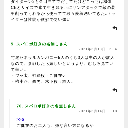
ダイターン3も金目当てでだしてたけどこっちは機体
CBとサイズで素で生き残る上にサンアタックで敵の装
甲削ってくれるから使ってて段々愛着湧いてきた｡トラ
イダーは性能が微妙で使い煩い
5. スパロボ好きの名無しさん
2021年6月13日 12:34
竹尾ゼネラルカンパニー5人のうち3人は中の人が故人
なので、参戦したら嬉しいというより、むしろ見てい
て辛い…
・ワッ太、郁絵役→ご健在○
・柿小路、鉄男、木下役→故人…
70. スパロボ好きの名無しさん
2021年6月14日 11:18
>>5
ご健在のお二人も、嫌な言い方になるが