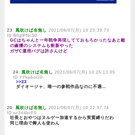
23:
風吹けば名無し
2021/06/07(月) 10:23:39.73
ID:B0glPNcS0
GCはちゃんと一年戦争再現してておもろかったなあと敵
の鹵獲のシステムも斬新やった
ガザC運用バグは許さんけど
24:
風吹けば名無し
2021/06/07(月) 10:25:13.05
ID:YYkpboI20
>>23
ダイオージャ、唯一の参戦作品なのに不遇…
20:
風吹けば名無し
2021/06/07(月) 10:22:37.74
ID:sc344kcF0
社長とおやつはヌルゲー加速するから実質縛りだわ
同じ理由で舞人も使わん