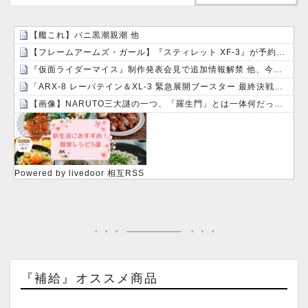
【艦これ】バニ黒潮親潮 他
【フレームアームズ・ガール】『スティレット XF-3』が予約開始です！
『仮面ライダーマイス』制作発表会見で追加情報解禁 他、今週の備忘録（2026/7/31～2026/8/6）
「ARX-8 レーバテイン＆XL-3 緊急展開ブースター 最終決戦仕様」アルお前カッコいいな
【画像】NARUTO三大謎の一つ、「羅生門」とは一体何だったのか！？
Powered by livedoor 相互RSS
『補給』オススメ商品