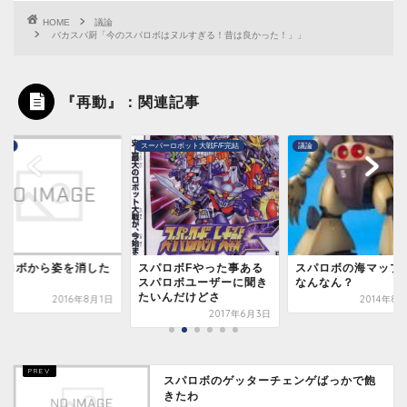
HOME
議論
バカスパ厨「今のスパロボはヌルすぎる！昔は良かった！」」
『再動』：関連記事
スレ
スーパーロボット大戦F/F完結
議論
パロボから姿を消した
スパロボFやった事ある
スパロボの海マップ
の
スパロボユーザーに聞き
なんなん？
たいんだけどさ
2016年8月1日
2014年8
2017年6月3日
スパロボのゲッターチェンゲばっかで飽
きたわ