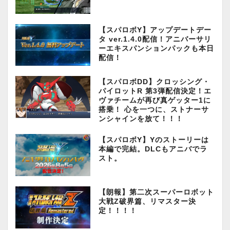
【スパロボY】アップデートデー
タ ver.1.4.0配信！アニバーサリ
ーエキスパンションパックも本日
配信！
【スパロボDD】クロッシング・
パイロットR 第3弾配信決定！エ
ヴァチームが再び真ゲッター1に
搭乗！ 心を一つに、ストナーサ
ンシャインを放て！！！
【スパロボY】Yのストーリーは
本編で完結。DLCもアニバでラ
スト。
【朗報】第二次スーパーロボット
大戦Z破界篇、リマスター決
定！！！！