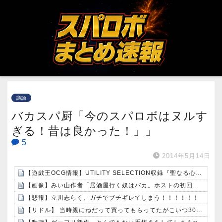
議論
バカスパ厨「今のスパロボはヌルす
ぎる！昔は良かった！」」
5
2014年5月14日
【遊戯王OCG情報】UTILITY SELECTION収録『聖なる心のバリア －マインドフォース－』実物画像
【画像】みい山作者「居酒屋行く奴はバカ。ホストの初回なら居酒屋より安く飲めてイケメンにチヤホヤされる」
【悲報】立川志らく、ガチでブチギレてしまう！！！！！！
【リドル】 当時親にねだって買ってもらってたがこいつ3000円だったのか