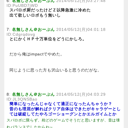
6:
名無しさん＠おーぷん
2014/05/12(月)03:27:48
ID:PuUBD7jWD
スパロボ厨だったけどＺ以降急激に冷めた
出て欲しいロボもう無いし
7:
名無しさん＠おーぷん
2014/05/12(月)04:01:18
ID:Cdgrqdovg
とにかくＨＰ十万単位をどうにかしろ。
だから俺はimpactでやめた。
同じように思った方も沢山いると思うのだがな。
8:
名無しさん＠おーぷん
2014/05/12(月)04:03:29
ID:JL3QNSBao
簡単になったんじゃなくて適正になったんちゃうか？
昔のも理屈が解ればクリア自体はできたがキャラゲーとし
ては破綻してたやろゴーショーグンとかエルガイムとか
スパロボに限らず、殆どのゲームでそうだと思いますが、昔は壊
れバランスでしたからね～