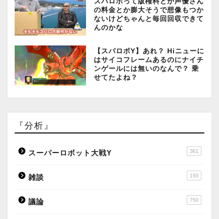
スパロボって版権料とか声優さん
の料金とか膨大そうで想像もつか
ないけどちゃんと毎回回収できて
んのかな
【スパロボY】あれ？ Hiニューに
はサイコフレームあるのにナイチ
ンゲールには無いのなんで？ 乗
せてたよね？
『分析』
361
スーパーロボット大戦Y
193
雑談
750
議論