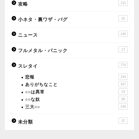
211
攻略
15
小ネタ・裏ワザ・バグ
140
ニュース
17
フルメタル・パニック
770
スレタイ
悲報
193
ありがちなこと
347
○○は異常
19
○○な奴
99
三大○○
136
37
未分類