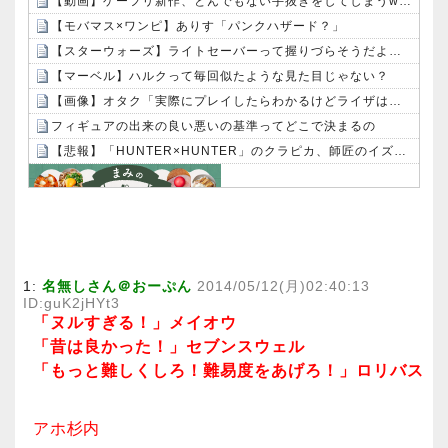
【動画】ゲーフリ新作、とんでもない手抜きをしてしまうwwwww
【モバマス×ワンピ】ありす「パンクハザード？」
【スターウォーズ】ライトセーバーって握りづらそうだよね…
【マーベル】ハルクって毎回似たような見た目じゃない？
【画像】オタク「実際にプレイしたらわかるけどライザは友達って感じで性的な目では見れないｗ」←これｗｗｗｗ：26/08/06のニュース
フィギュアの出来の良い悪いの基準ってどこで決まるの
【悲報】「HUNTER×HUNTER」のクラピカ、師匠のイズナビに対する態度が本当に酷い！！
Powered by livedoor 相互RSS
1:
名無しさん＠おーぷん
2014/05/12(月)02:40:13
ID:guK2jHYt3
「ヌルすぎる！」メイオウ
「昔は良かった！」セブンスウェル
「もっと難しくしろ！難易度をあげろ！」ロリバス
アホ杉内