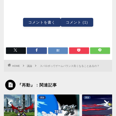
コメントを書く
コメント (1)
HOME
議論
スパロボってゲームバランス良くなることあるの？
『再動』：関連記事
議論
議論