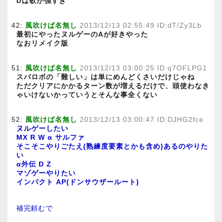
Dは歌が強すぎ
42:
風吹けば名無し
2013/12/13 02:55:49 ID:dT/Zy3Lb
最初にやったヌルゲーのAが好きやった
なおリメイク版
51:
風吹けば名無し
2013/12/13 03:00:25 ID:q7OFLPG1
スパロボの「難しい」は単にめんどくさいだけじゃね
ただクリアにかかるターン数が増えるだけで、頭使わなき
ゃいけないかっていうとそんな事全くない
52:
風吹けば名無し
2013/12/13 03:00:47 ID:DJHG2fce
ヌルゲーしたい
MX R W α サルファ
そこそこやりごたえ(熟練度要素とかも含め)あるのやりた
い
α外伝 D Z
マゾゲーやりたい
インパクト AP(ドンサウザールート)
補完頼むで