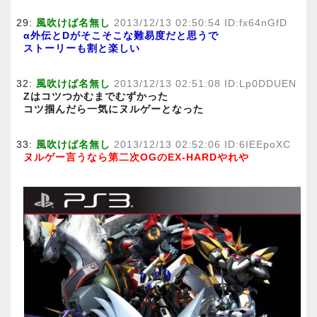
29:
風吹けば名無し
2013/12/13 02:50:54 ID:fx64nGfD
α外伝とDがそこそこな難易度だと思うで
ストーリーも割と楽しい
32:
風吹けば名無し
2013/12/13 02:51:08 ID:Lp0DDUEN
Zはコツつかむまでむずかった
コツ掴んだら一気にヌルゲーとなった
33:
風吹けば名無し
2013/12/13 02:52:06 ID:6IEEpoXC
ヌルゲー言うなら第二次OGのEX-HARDやれや