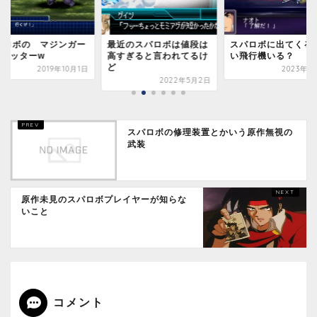
近のスパロボは値段は
スパロボに出てくる雑魚
スパロボってロボッ
すぎると言われてるけ
い飛行機いる？
からネタ切れするん
他にも有るだろホラ
2023年1月11日
2022年5月2日
2020年8
スパロボの修理装置とかいう原作無視の
武装
原作未見のスパロボプレイヤーが知らな
いこと
コメント