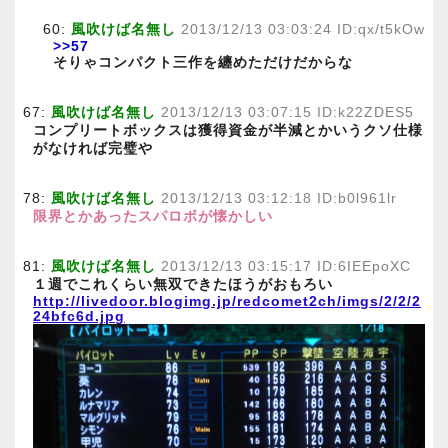
60:
風吹けば名無し
2013/12/13 03:03:24 ID:qx/t5kOw
>>57
そりゃコンパクト三作を纏めただけだからな
67:
風吹けば名無し
2013/12/13 03:07:15 ID:k22ZDES5
コンプリートボックスは獲得資金が半減とかいうクソ仕様
がなければ完璧や
78:
風吹けば名無し
2013/12/13 03:12:18 ID:b0l961lr
限界とかあったスパロボが懐かしい
81:
風吹けば名無し
2013/12/13 03:15:17 ID:6IEEpoXC
１週でこれくらい無双できたほうがおもろい
http://livedoor.blogimg.jp/redcomet2ch/imgs/2/2/2
24bfc6d.jpg