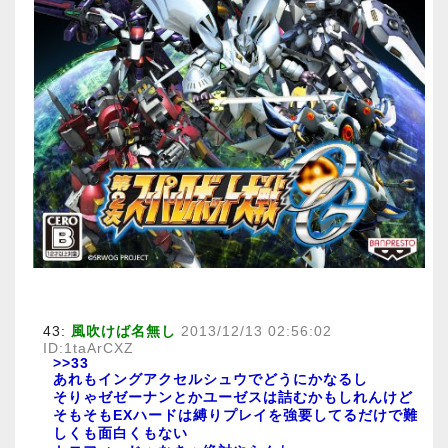
43:
風吹けば名無し
2013/12/13 02:56:02
ID:1taArCXZ
>>33
あれもイングアクセルシュウでどうにかなるし
そりゃゼゼーナンとかユーゼスは詰むかもしれんけど
そもそもEXハードは縛りプレイを強要してるだけで難
しくも面白くもない