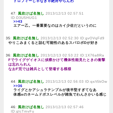
トロフィーじゃなきゃ絶対やらんわ
47:
風吹けば名無し
2013/12/13 02:57:51
ID:D3U5HUG1
>>43
エアー乙。一番重要なのはカイ少佐だというのに
35:
風吹けば名無し
2013/12/13 02:52:30 ID:gvOVqFd9
やりこみまくると詰む可能性のあるスパロボDが好き
36:
風吹けば名無し
2013/12/13 02:53:22 ID:1X76a8Ra
Fでライグゲイオスに偵察かけて機体性能見たときの衝撃
は忘れられん
なおF完では雑兵として登場する模様
44:
風吹けば名無し
2013/12/13 02:56:03 ID:qx/t5kOw
>>36
ライグとかアシュラテンプルが後半堅すぎてなあ
体感αのネームドボスレベルが雑魚でわんさかいる感じ
46:
風吹けば名無し
2013/12/13 02:57:46
ID:gIcTmvFu