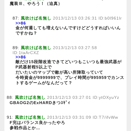
魔装Ⅲ、やろう！（迫真）
87:
風吹けば名無し
2013/12/13 03:26:31 ID:b0l961lr
>>86
金が何週しても増えないんですけどどうすればいいん
ですかね？
89:
風吹けば名無し
2013/12/13 03:27:58
ID:1taArCXZ
>>86
敵だけ15段階改造できてどいつもこいつも最強武器が
P武器射程5以上で
だいたいのマップで敵が高い所陣取っていて
今時資金が9999999で、プレイ時間が995959でカンス
トするゲームがなんだって？
88:
風吹けば名無し
2013/12/13 03:27:01 ID:ytOXyuYz
GBAOG2のExHARDきつｽｷﾞｨ
91:
風吹けば名無し
2013/12/13 03:31:09 ID:T7/ifvWw
F完はバランス良かったやろ
参戦作品とか…