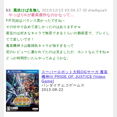
63:
風吹けば名無し
2013/12/13 03:04:27 ID:d/wAqoaV
やっぱりKが最高傑作なのかなって…
F/F完結はバランス悪かったですね～
その分やり込めて楽しかったのはありますがｗ
最近のは好きなキャラで無双できるぐらいの難易度で、プレイし
てて楽しいです！
魔装機神３は敵雑魚キャラが強すぎるって
尼のレビューに書かれてたのは見ましたが、ホントなんですねｗ
どっか時間空いたらやってみようかな。
スーパーロボット大戦OGサーガ 魔装
機神III PRIDE OF JUSTICE [Video
Game]
バンダイナムコゲームス
2013-08-22