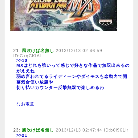
21:
風吹けば名無し
2013/12/13 02:46:59
ID:C+qCKIAl
>>10
MXはどれも強いって感じで好きな作品で無双出来るの
がええね
弱め言われてるライディーンやダイモスも念動力で開
幕気合使い放題や
切り払いカウンター反撃無双で楽しめるわ
なお電童
23:
風吹けば名無し
2013/12/13 02:47:44 ID:b0l961lr
>>21