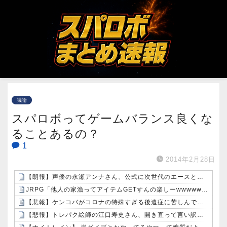
議論
スパロボってゲームバランス良くな
ることあるの？
1
2014年2月28日
【朗報】声優の永瀬アンナさん、公式に次世代のエースとして認められる
JRPG「他人の家漁ってアイテムGETすんの楽しーwwwww」→欧米で馬鹿にされてしまう
【悲報】ケンコバがコロナの特殊すぎる後遺症に苦しんでいる模様…お前らの周りにもこんな奴いる？
【悲報】トレパク絵師の江口寿史さん、開き直って言い訳してしまう。全く反省してないと話題に