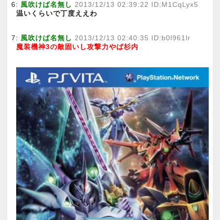
6:
風吹けば名無し
2013/12/13 02:39:22 ID:M1CqLyx5
温いくらいで丁度ええわ
7:
風吹けば名無し
2013/12/13 02:40:35 ID:b0l961lr
魔装機神3の敵固いし攻撃力やば杉内