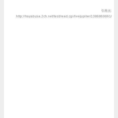
引用元:
http://hayabusa.2ch.net/test/read.cgi/livejupiter/1386869661/