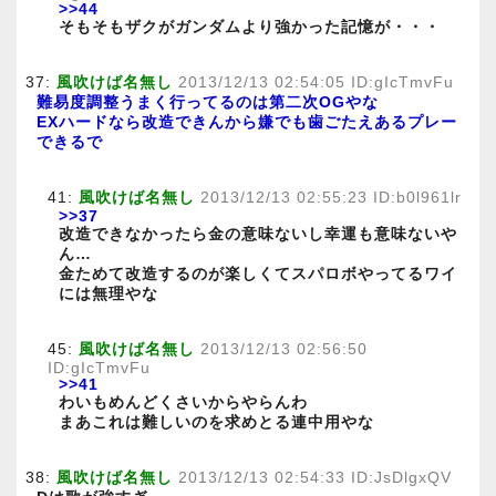
>>44
そもそもザクがガンダムより強かった記憶が・・・
37:
風吹けば名無し
2013/12/13 02:54:05 ID:gIcTmvFu
難易度調整うまく行ってるのは第二次OGやな
EXハードなら改造できんから嫌でも歯ごたえあるプレー
できるで
41:
風吹けば名無し
2013/12/13 02:55:23 ID:b0l961lr
>>37
改造できなかったら金の意味ないし幸運も意味ないや
ん…
金ためて改造するのが楽しくてスパロボやってるワイ
には無理やな
45:
風吹けば名無し
2013/12/13 02:56:50
ID:gIcTmvFu
>>41
わいもめんどくさいからやらんわ
まあこれは難しいのを求めとる連中用やな
38:
風吹けば名無し
2013/12/13 02:54:33 ID:JsDlgxQV