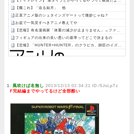
【ナイトレイン】 崖ダイブとかやってるやつって糖質だよな？
【艦これ】「迫る如月」 他
正直アニメ版のシュタインズゲートって微妙じゃね？
お盆で一気見すべきアニメ教えてや
【悲報】有名漫画家「体重の減少が止まりません」→ファンから心配の声：26/08/07のニュース
フィギュアの出来の良い悪いの基準ってどこで決まるの
【悲報】「HUNTER×HUNTER」のクラピカ、師匠のイズナビに対する態度が本当に酷い！！
Powered by livedoor 相互RSS
1:
風吹けば名無し
2013/12/13 02:34:21 ID:/5JsLpTz
F完結編までやってるけど全部酷い