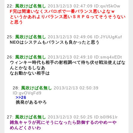
22:
風吹けば名無し
2013/12/13 02:47:09 ID:qx/t5kOw
F完は間違いなくスパロボで一番バランス悪いよなｗ
というかあれよりバランス悪いＳＲＰＧってそうそうない
と思う
25:
風吹けば名無し
2013/12/13 02:49:06 ID:JYUUgKuf
NEOはシステムもバランスも良かったと思う
26:
風吹けば名無し
2013/12/13 02:49:10 ID:smq4xEDt
ウィンキー時代も相手の射程調べて待ち伏せ戦法使えばな
んとかなるしなあ
なお動かない相手は
28:
風吹けば名無し
2013/12/13 02:50:39
ID:gvOVqFd9
>>26
挑発があるやろ
27:
風吹けば名無し
2013/12/13 02:50:25 ID:b0l961lr
雑魚キャラが死にそうになったら防御するのやめーや
めんどくさいわ