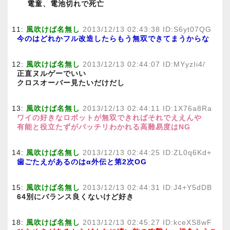
電童、電池切れで死亡
11:
風吹けば名無し
2013/12/13 02:43:38 ID:S6yt07QG
今のはどれかフル改造したらもう無双できてまうからな
12:
風吹けば名無し
2013/12/13 02:44:07 ID:MYyzIi4/
正直ヌルゲーでいい
クロスオーバー見たいだけだし
13:
風吹けば名無し
2013/12/13 02:44:11 ID:1X76a8Ra
ワイの好きなロボットが無双できればそれでええんや
有能と役立たずがバッチリわかれる高難易度はNG
14:
風吹けば名無し
2013/12/13 02:44:25 ID:ZL0q6Kd+
歯ごたえがあるのはα外伝と第2次OG
15:
風吹けば名無し
2013/12/13 02:44:31 ID:J4+Y5dDB
64別にバランス良くないけど好き
18:
風吹けば名無し
2013/12/13 02:45:27 ID:kceXS8wF