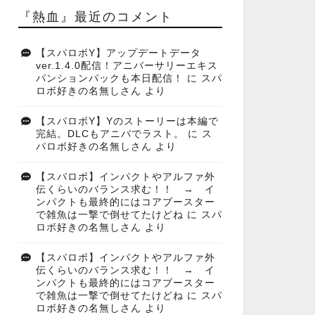
『熱血』最近のコメント
【スパロボY】アップデートデータ
ver.1.4.0配信！アニバーサリーエキス
パンションパックも本日配信！
に
スパ
ロボ好きの名無しさん
より
【スパロボY】Yのストーリーは本編で
完結。DLCもアニバでラスト。
に
ス
パロボ好きの名無しさん
より
【スパロボ】インパクトやアルファ外
伝くらいのバランス求む！！ → イ
ンパクトも最終的にはコアブースター
で雑魚は一撃で倒せてたけどね
に
スパ
ロボ好きの名無しさん
より
【スパロボ】インパクトやアルファ外
伝くらいのバランス求む！！ → イ
ンパクトも最終的にはコアブースター
で雑魚は一撃で倒せてたけどね
に
スパ
ロボ好きの名無しさん
より