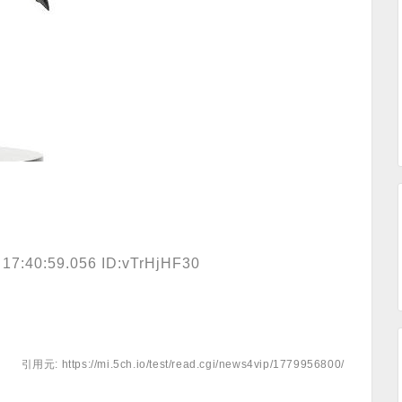
 17:40:59.056 ID:vTrHjHF30
引用元: https://mi.5ch.io/test/read.cgi/news4vip/1779956800/