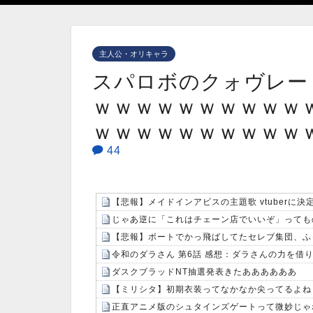
主人公・オリキャラ
スパロボのクォヴレー
ｗｗｗｗｗｗｗｗｗｗ
ｗｗｗｗｗｗｗｗｗｗ
44
【悲報】メイドインアビスの主題歌 vtuberに決
じゃあ逆に「これはチェーン店でいいぞ」っても
【悲報】ボートでかっ飛ばしてたセレブ集団、ふ
令和のダラさん 第6話 感想：ダラさんの力を
ダスクブラッドNT抽選発表きたああああああ
【ミリシタ】初期衣装ってなかなか尖ってるよね
正直アニメ版のシュタインズゲートって微妙じゃ