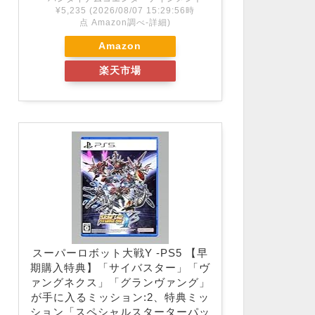
¥5,235
(2026/08/07 15:29:56時
点 Amazon調べ-
詳細)
Amazon
楽天市場
スーパーロボット大戦Y -PS5 【早
期購入特典】「サイバスター」「ヴ
ァングネクス」「グランヴァング」
が手に入るミッション:2、特典ミッ
ション「スペシャルスターターパッ