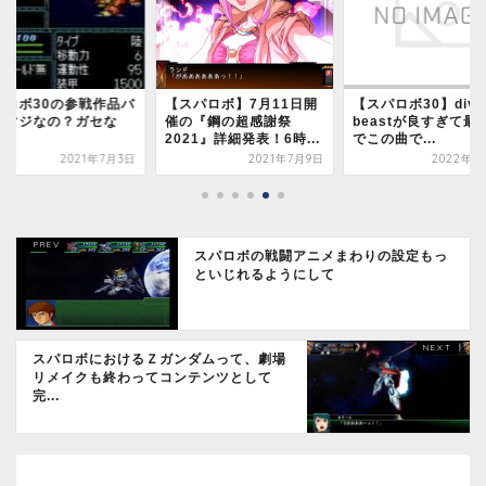
スパロボ】7月11日開
【スパロボ30】divine
【スパロボ30】アズ
の『鋼の超感謝祭
beastが良すぎて最後ま
ツバの談笑中に副長
21』詳細発表！6時...
でこの曲で...
てきた時は「ガッ....
2021年7月9日
2022年2月2日
2022年1
スパロボの戦闘アニメまわりの設定もっ
といじれるようにして
スパロボにおけるＺガンダムって、劇場
リメイクも終わってコンテンツとして
完...