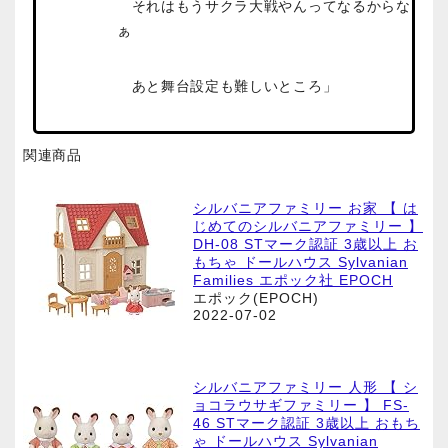
それはもうサクラ大戦やんってなるからな
ぁ
あと舞台設定も難しいところ」
関連商品
シルバニアファミリー お家 【 は
じめてのシルバニアファミリー 】
DH-08 STマーク認証 3歳以上 お
もちゃ ドールハウス Sylvanian
Families エポック社 EPOCH
エポック(EPOCH)
2022-07-02
シルバニアファミリー 人形 【 シ
ョコラウサギファミリー 】 FS-
46 STマーク認証 3歳以上 おもち
ゃ ドールハウス Sylvanian