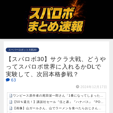
スーパーロボット大戦30
【スパロボ30】サクラ大戦、どうや
ってスパロボ世界に入れるかDLで
実験して、次回本格参戦？
63
2024年12月17日
ワンピース原作者の尾田栄一郎さん「1番になってしまったので困っているところ」
【50％還元！】講談社セール『伍と碁』『ハナバス』『POLE STAR』など約1000冊が対象に！（8/9まで）
【画像】山ガールさん、山でラーメンを食べたらおじさんに怒られるｗｗｗ