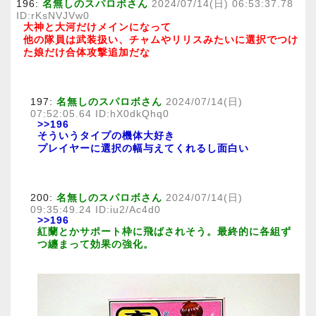
196:
名無しのスパロボさん
2024/07/14(日) 06:53:37.78
ID:rKsNVJVw0
大神と大河だけメインになって
他の隊員は武装扱い、チャムやリリスみたいに選択でつけ
た娘だけ合体攻撃追加だな
197:
名無しのスパロボさん
2024/07/14(日)
07:52:05.64 ID:hX0dkQhq0
>>196
そういうタイプの機体大好き
プレイヤーに選択の幅与えてくれるし面白い
200:
名無しのスパロボさん
2024/07/14(日)
09:35:49.24 ID:iu2/Ac4d0
>>196
紅蘭とかサポート枠に飛ばされそう。最終的に各組ず
つ纏まって効果の強化。