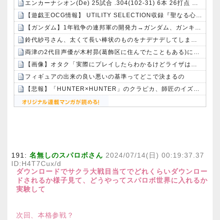
エンカーナシオン(De) 25試合 .304(102-31) 6本 26打点 出塁率.311 OPS.831 wRC+137 WAR+0.7
【遊戯王OCG情報】 UTILITY SELECTION収録『聖なる心のバリア －マインドフォース－』実物画像
【ガンダム】1年戦争の連邦軍の開発力→ガンダム、ガンキャノン、ガンタンク、ジム、ボール
鈴代紗弓さん、太くて長い棒状のものをナデナデしてしまう・・・
両津の2代目声優が木村昴(葛飾区に住んでたこともある)になると思う人
【画像】オタク「実際にプレイしたらわかるけどライザは友達って感じで性的な目では見れないｗ」←これｗｗｗｗ：26/08/06のニュース
フィギュアの出来の良い悪いの基準ってどこで決まるの
【悲報】「HUNTER×HUNTER」のクラピカ、師匠のイズナビに対する態度が本当に酷い！！
Powered by livedoor 相互RSS
191:
名無しのスパロボさん
2024/07/14(日) 00:19:37.37
ID:H4T7Cux/d
ダウンロードでサクラ大戦目当てでどれくらいダウンロー
ドされるか様子見て、どうやってスパロボ世界に入れるか
実験して
次回、本格参戦？