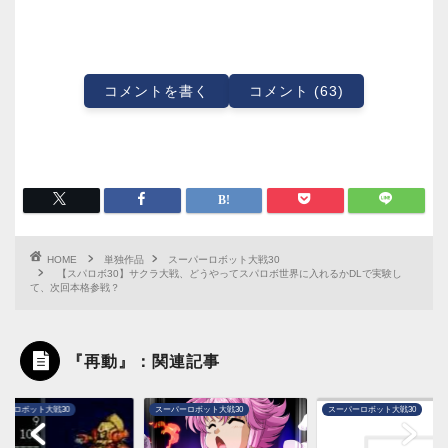
コメントを書く
コメント (63)
HOME
単独作品
スーパーロボット大戦30
【スパロボ30】サクラ大戦、どうやってスパロボ世界に入れるかDLで実験し
て、次回本格参戦？
『再動』：関連記事
パーロボット大戦30
スーパーロボット大戦30
スーパーロボット大戦30