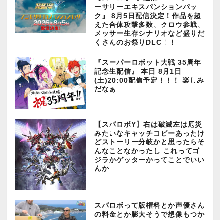
ーサリーエキスパンションパッ
ク』 8月5日配信決定！作品を超
えた合体攻撃多数、クロウ参戦、
メッサー生存シナリオなど盛りだ
くさんのお祭りDLC！！
『スーパーロボット大戦 35周年
記念生配信』 本日 8月1日
(土)20:00配信予定！！！ 楽しみ
だなぁ
【スパロボY】右は破滅左は厄災
みたいなキャッチコピーあったけ
どストーリー分岐かと思ったらそ
んなことなかったし これってゴ
ジラかゲッターかってことでいい
んか
スパロボって版権料とか声優さん
の料金とか膨大そうで想像もつか