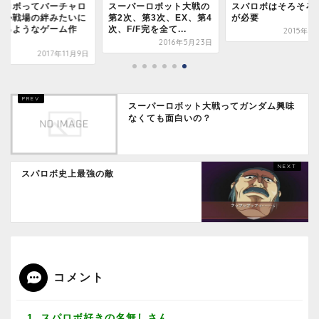
パロボってバーチャロ
スーパーロボット大戦の
スパロボはそろそろ
とか戦場の絆みたいに
第2次、第3次、EX、第4
が必要
べるようなゲーム作
次、F/F完を全て...
2015年1
.
2016年5月23日
2017年11月9日
スーパーロボット大戦ってガンダム興味
なくても面白いの？
スパロボ史上最強の敵
コメント
1. スパロボ好きの名無しさん