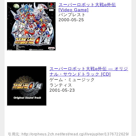
スーパーロボット大戦α外伝
[Video Game]
バンプレスト
2000-05-25
スーパーロボット大戦α外伝 ― オリジ
ナル・サウンドトラック [CD]
ゲーム・ミュージック
ランティス
2001-05-23
引用元: http://orpheus.2ch.net/test/read.cgi/livejupiter/1376722629/