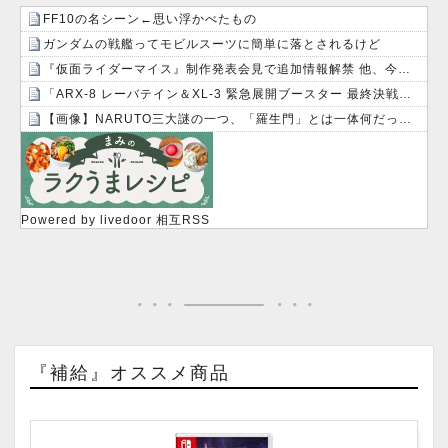
FF10の名シーン←思い浮かべたもの
ガンダムの戦艦ってモビルスーツに簡単に落とされるけど
『仮面ライダーマイス』制作発表会見で追加情報解禁 他、今週の備忘録（2026/7/31～2026/8/6）
「ARX-8 レーバテイン＆XL-3 緊急展開ブースター 最終決戦仕様」アルお前カッコいいな
【画像】NARUTO三大謎の一つ、「羅生門」とは一体何だったのか！？
Powered by livedoor 相互RSS
『補給』オススメ商品