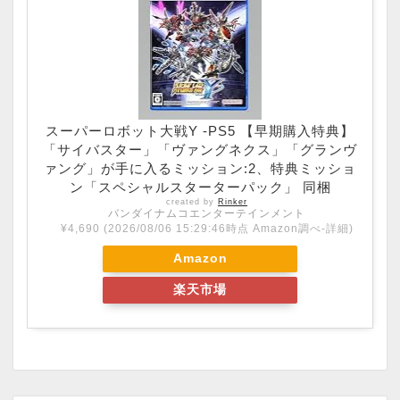
スーパーロボット大戦Y -PS5 【早期購入特典】
「サイバスター」「ヴァングネクス」「グランヴ
ァング」が手に入るミッション:2、特典ミッショ
ン「スペシャルスターターパック」 同梱
created by
Rinker
バンダイナムコエンターテインメント
¥4,690
(2026/08/06 15:29:46時点 Amazon調べ-
詳細)
Amazon
楽天市場