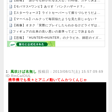
【朗報】「誰からも好かれる主人公」の特徴、ガチで決まるｗｗｗｗ
【モバマス×ワンピ】ありす「パンクハザード？」
【スターウォーズ】ライトセーバーって握りづらそうだよね…
【マーベル】ハルクって毎回似たような見た目じゃない？
【画像】オタク「実際にプレイしたらわかるけどライザは友達って感じで性的な目では見れないｗ」←これｗｗｗｗ：26/08/06のニュース
フィギュアの出来の良い悪いの基準ってどこで決まるの
【悲報】「HUNTER×HUNTER」のクラピカ、師匠のイズナビに対する態度が本当に酷い！！
Powered by livedoor 相互RSS
1:
風吹けば名無し
投稿日：2013/08/17(土) 15:57:09.69
ID:RmCalOUL
携帯機でも長々とアニメ動いてムカつくんじゃ