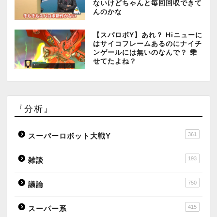
ないけどちゃんと毎回回収できて
んのかな
【スパロボY】あれ？ Hiニューに
はサイコフレームあるのにナイチ
ンゲールには無いのなんで？ 乗
せてたよね？
『分析』
361
スーパーロボット大戦Y
193
雑談
750
議論
415
スーパー系