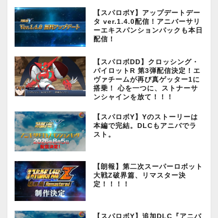
【スパロボY】アップデートデー
タ ver.1.4.0配信！アニバーサリ
ーエキスパンションパックも本日
配信！
【スパロボDD】クロッシング・
パイロットR 第3弾配信決定！エ
ヴァチームが再び真ゲッター1に
搭乗！ 心を一つに、ストナーサ
ンシャインを放て！！！
【スパロボY】Yのストーリーは
本編で完結。DLCもアニバでラ
スト。
【朗報】第二次スーパーロボット
大戦Z破界篇、リマスター決
定！！！！
【スパロボY】追加DLC『アニバ