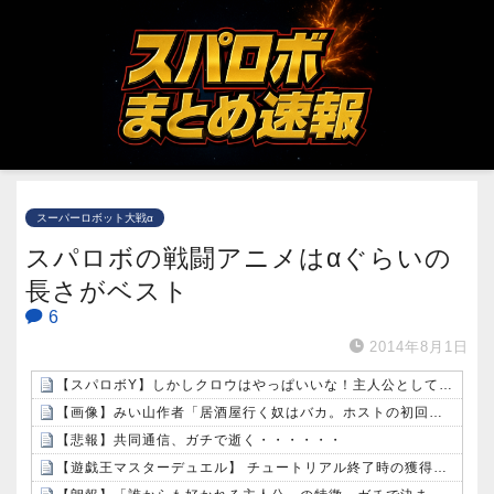
スーパーロボット大戦α
スパロボの戦闘アニメはαぐらいの
長さがベスト
6
2014年8月1日
【スパロボY】しかしクロウはやっぱいいな！主人公として魅力的すぎる…！
【画像】みい山作者「居酒屋行く奴はバカ。ホストの初回なら居酒屋より安く飲めてイケメンにチヤホヤされる」
【悲報】共同通信、ガチで逝く・・・・・・
【遊戯王マスターデュエル】 チュートリアル終了時の獲得デッキを変更