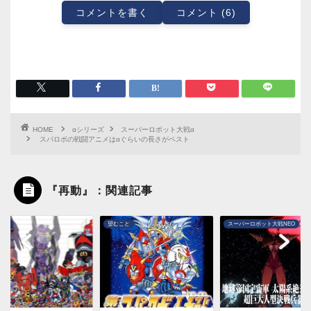
コメントを書く
コメント (6)
HOME
αシリーズ
スーパーロボット大戦α
スパロボの戦闘アニメはαぐらいの長さがベスト
『再動』：関連記事
こと
望むこと
スーパーロボット大戦NEO