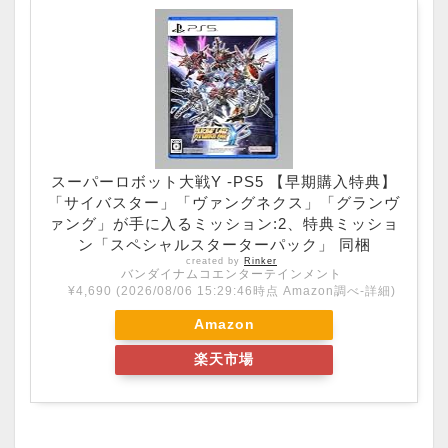
スーパーロボット大戦Y -PS5 【早期購入特典】
「サイバスター」「ヴァングネクス」「グランヴ
ァング」が手に入るミッション:2、特典ミッショ
ン「スペシャルスターターパック」 同梱
created by
Rinker
バンダイナムコエンターテインメント
¥4,690
(2026/08/06 15:29:46時点 Amazon調べ-
詳細)
Amazon
楽天市場