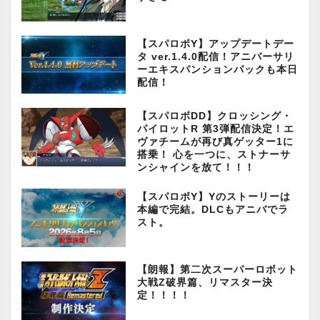
【スパロボY】アップデートデー
タ ver.1.4.0配信！アニバーサリ
ーエキスパンションパックも本日
配信！
【スパロボDD】クロッシング・
パイロットR 第3弾配信決定！エ
ヴァチームが再び真ゲッター1に
搭乗！ 心を一つに、ストナーサ
ンシャインを放て！！！
【スパロボY】Yのストーリーは
本編で完結。DLCもアニバでラ
スト。
【朗報】第二次スーパーロボット
大戦Z破界篇、リマスター決
定！！！！