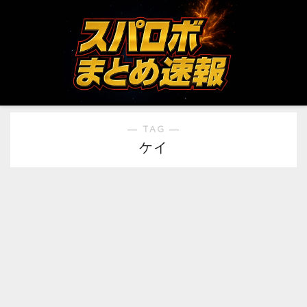
― TAG ―
ケイ