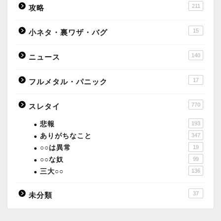
211
攻略
15
小ネタ・裏ワザ・バグ
140
ニュース
17
フルメタル・パニック
770
スレタイ
悲報
193
ありがちなこと
347
○○は異常
19
○○な奴
99
三大○○
136
37
未分類