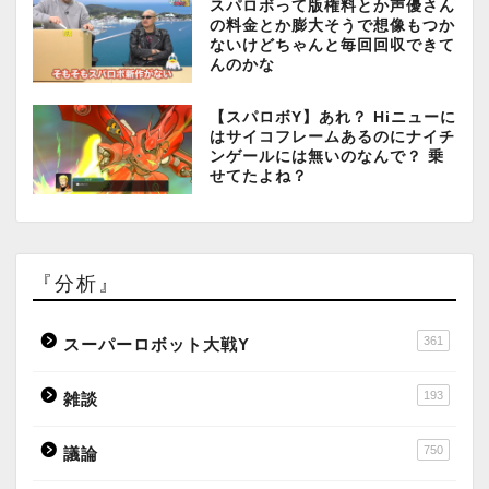
スパロボって版権料とか声優さん
の料金とか膨大そうで想像もつか
ないけどちゃんと毎回回収できて
んのかな
【スパロボY】あれ？ Hiニューに
はサイコフレームあるのにナイチ
ンゲールには無いのなんで？ 乗
せてたよね？
『分析』
361
スーパーロボット大戦Y
193
雑談
750
議論