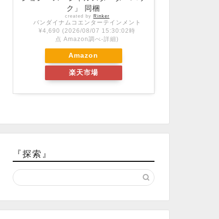
ク」 同梱
created by
Rinker
バンダイナムコエンターテインメント
¥4,690
(2026/08/07 15:30:02時
点 Amazon調べ-
詳細)
Amazon
楽天市場
『探索』