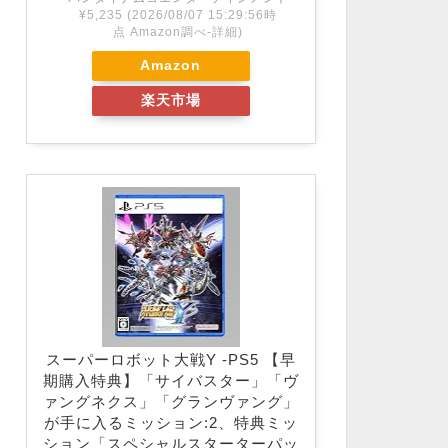
¥5,235
(2026/08/07 15:29:56時
点 Amazon調べ-
詳細)
Amazon
楽天市場
スーパーロボット大戦Y -PS5 【早
期購入特典】「サイバスター」「ヴ
ァングネクス」「グランヴァング」
が手に入るミッション:2、特典ミッ
ション「スペシャルスターターパッ