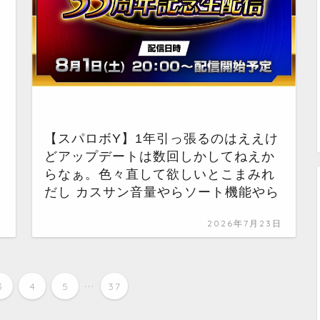
【スパロボY】1年引っ張るのはええけ
どアップデートは数回しかしてねえか
らなぁ。色々直して欲しいとこまみれ
だし カスサン音量やらソート機能やら
日
2026年7月23日
...
3
4
5
37