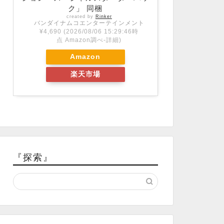
ク」 同梱
created by
Rinker
バンダイナムコエンターテインメント
¥4,690
(2026/08/06 15:29:46時
点 Amazon調べ-
詳細)
Amazon
楽天市場
『探索』