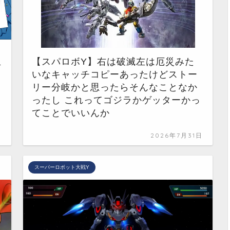
生
【スパロボY】右は破滅左は厄災みた
いなキャッチコピーあったけどストー
リー分岐かと思ったらそんなことなか
ったし これってゴジラかゲッターかっ
てことでいいんか
日
2026年7月31日
スーパーロボット大戦Y