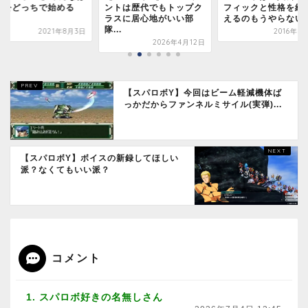
人公どっちで始める
ントは歴代でもトップク
フィックと性格を組
？？
ラスに居心地がいい部
えるのもうやらない
隊...
2021年8月3日
2016年8
2026年4月12日
【スパロボY】今回はビーム軽減機体ば
っかだからファンネルミサイル(実弾)...
【スパロボY】ボイスの新録してほしい
派？なくてもいい派？
コメント
1. スパロボ好きの名無しさん