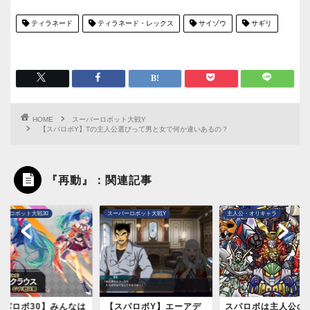
ティラネード
ティラネード・レックス
サイゾウ
サギリ
HOME
スーパーロボット大戦Y
【スパロボY】Tの主人公選びって男と女で何か違いあるの？
『再動』：関連記事
パーロボット大戦30
スーパーロボット大戦Y
主人公・オリキャラ
スパロボ30】みんなは
【スパロボY】エーアデ
スパロボは主人公の