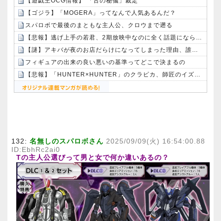
【遊戯王OCG情報】 「古の秘儀」裁定
【ゴジラ】「MOGERA」ってなんで人気あるんだ？
スパロボで最後のまともな主人公、クロウまで遡る
【悲報】逃げ上手の若君、2期放映中なのに全く話題にならない
【謎】アキバが夜のお店だらけになってしまった理由、誰にも分からないｗｗｗｗ：26/08/08のニュース
フィギュアの出来の良い悪いの基準ってどこで決まるの
【悲報】「HUNTER×HUNTER」のクラピカ、師匠のイズナビに対する態度が本当に酷い！！
Powered by livedoor 相互RSS
132:
名無しのスパロボさん
2025/09/09(火) 16:54:00.88
ID:EbhRc2ai0
Tの主人公選びって男と女で何か違いあるの？