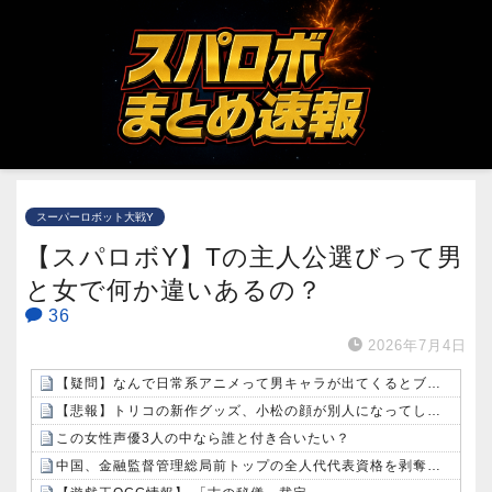
スーパーロボット大戦Y
【スパロボY】Tの主人公選びって男
と女で何か違いあるの？
36
2026年7月4日
【疑問】なんで日常系アニメって男キャラが出てくるとブチ切れられるの？
【悲報】トリコの新作グッズ、小松の顔が別人になってしまうｗｗｗｗ
この女性声優3人の中なら誰と付き合いたい？
中国、金融監督管理総局前トップの全人代代表資格を剥奪…重大な規律違反で！