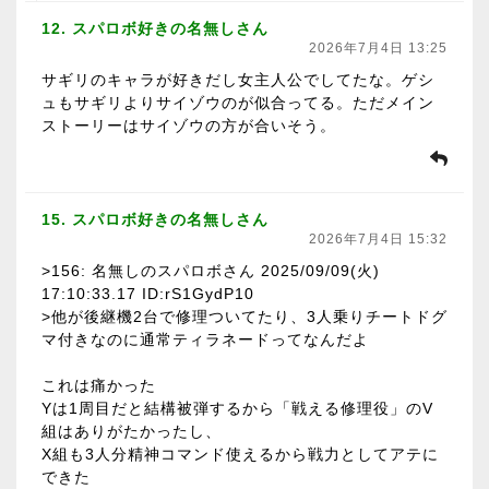
12. スパロボ好きの名無しさん
2026年7月4日 13:25
サギリのキャラが好きだし女主人公でしてたな。ゲシ
ュもサギリよりサイゾウのが似合ってる。ただメイン
ストーリーはサイゾウの方が合いそう。
15. スパロボ好きの名無しさん
2026年7月4日 15:32
>156: 名無しのスパロボさん 2025/09/09(火)
17:10:33.17 ID:rS1GydP10
>他が後継機2台で修理ついてたり、3人乗りチートドグ
マ付きなのに通常ティラネードってなんだよ
これは痛かった
Yは1周目だと結構被弾するから「戦える修理役」のV
組はありがたかったし、
X組も3人分精神コマンド使えるから戦力としてアテに
できた