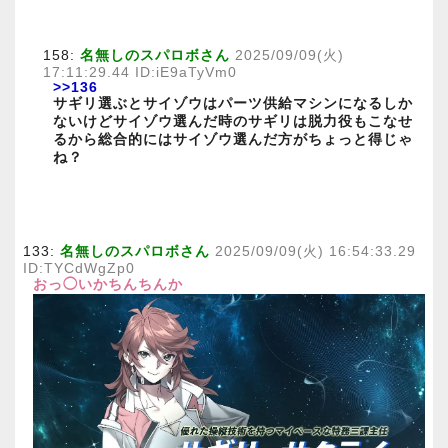
158:
名無しのスパロボさん
2025/09/09(火)
17:11:29.44 ID:iE9aTyVm0
>>136
サギリ選ぶとサイゾウはパーツ供給マシンになるしか
ないけどサイゾウ選んだ時のサギリは脱力役もこなせ
るから総合的にはサイゾウ選んだ方がちょっと得じゃ
ね？
133:
名無しのスパロボさん
2025/09/09(火) 16:54:33.29
ID:TYCdWgZp0
おっ◯いかちんちんか