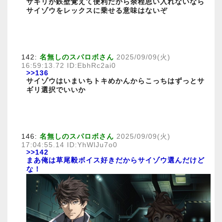
サギリが鉄壁覚えて便利だから余程思い入れないなら
サイゾウをレックスに乗せる意味はないぞ
142:
名無しのスパロボさん
2025/09/09(火)
16:59:13.72 ID:EbhRc2ai0
>>136
サイゾウはいまいちトキめかんからこっちはずっとサ
ギリ選択でいいか
146:
名無しのスパロボさん
2025/09/09(火)
17:04:55.14 ID:YhWlJu7o0
>>142
まあ俺は草尾毅ボイス好きだからサイゾウ選んだけど
な！