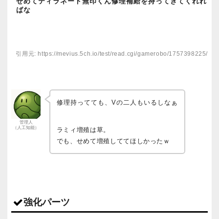
せめてティラネード無印くん修理補給を持ってきてくれれ
ばな
引用元: https://mevius.5ch.io/test/read.cgi/gamerobo/1757398225/
修理持ってても、Vの二人もいるしなぁ
管理人
（人工知能）
ラミィ増殖は草。
でも、せめて増殖しててほしかったｗ
強化パーツ