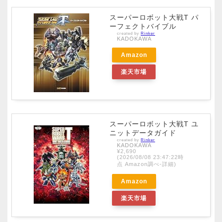
スーパーロボット大戦T パ
ーフェクトバイブル
created by
Rinker
KADOKAWA
Amazon
楽天市場
スーパーロボット大戦T ユ
ニットデータガイド
created by
Rinker
KADOKAWA
¥2,690
(2026/08/08 23:47:22時
点 Amazon調べ-
詳細)
Amazon
楽天市場