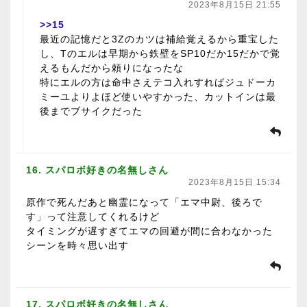
2023年8月15日 21:55
>>15
最近の記憶だと3Zのカツは補給覚えるから重宝した
し、Tのエルは早期から鉄壁をSP10だか15だかで覚
えるもんだから頼りになったな
特にエルの方は命中さえテコ入れすればジュドーカ
ミーユよりよほど使いやすかった、カットインは最
後までブサイクだった
16. スパロボ好きの名無しさん
2023年8月15日 15:34
原作で死んだあと幽霊になって「エマ中尉、後ろで
す」って注意してくれるけど
タイミングが遅すぎてエマの回避が間に合わなかった
シーンを時々思い出す
17. スパロボ好きの名無しさん