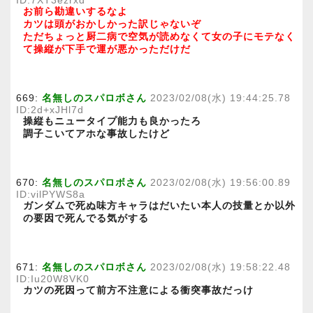
ID:7XT3ezrxd
お前ら勘違いするなよ
カツは頭がおかしかった訳じゃないぞ
ただちょっと厨二病で空気が読めなくて女の子にモテなく
て操縦が下手で運が悪かっただけだ
669:
名無しのスパロボさん
2023/02/08(水) 19:44:25.78
ID:2d+xJHl7d
操縦もニュータイプ能力も良かったろ
調子こいてアホな事故したけど
670:
名無しのスパロボさん
2023/02/08(水) 19:56:00.89
ID:vilPYWS8a
ガンダムで死ぬ味方キャラはだいたい本人の技量とか以外
の要因で死んでる気がする
671:
名無しのスパロボさん
2023/02/08(水) 19:58:22.48
ID:Iu20W8VK0
カツの死因って前方不注意による衝突事故だっけ