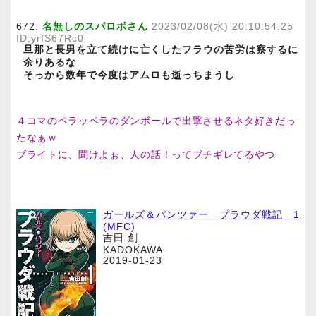
672:
名無しのスパロボさん
2023/02/08(水) 20:10:54.25
ID:yrfS67Rc0
旦那と長男を立て続けに亡くしたフラウの苦労は察するに
余りあるな
そっから数年で今度はアムロも逝っちまうし
４コマのペラッペラのダンボールで出撃させるネタ好きだっ
たなぁｗ
ブライトに、聞けよぉ、人の話！ってブチギレてるやつ
ガールズ＆パンツァー プラウダ戦記 1
(MFC)
吉田 創
KADOKAWA
2019-01-23