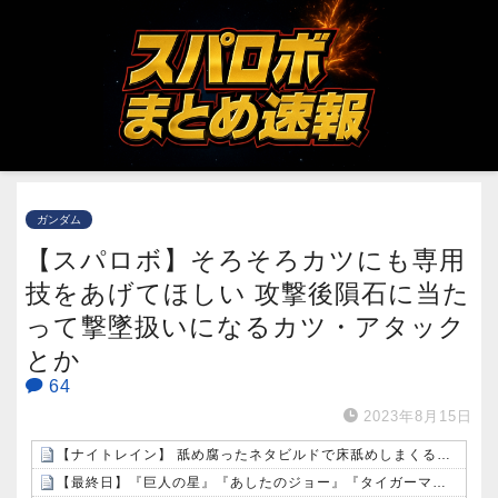
ガンダム
【スパロボ】そろそろカツにも専用
技をあげてほしい 攻撃後隕石に当た
って撃墜扱いになるカツ・アタック
とか
64
2023年8月15日
【ナイトレイン】 舐め腐ったネタビルドで床舐めしまくる「俺って面白いやろ？」みたいな寒い奴
【最終日】『巨人の星』『あしたのジョー』『タイガーマスク』など歴代の有名スポーツ漫画が全巻50％還元中！（8/9まで）