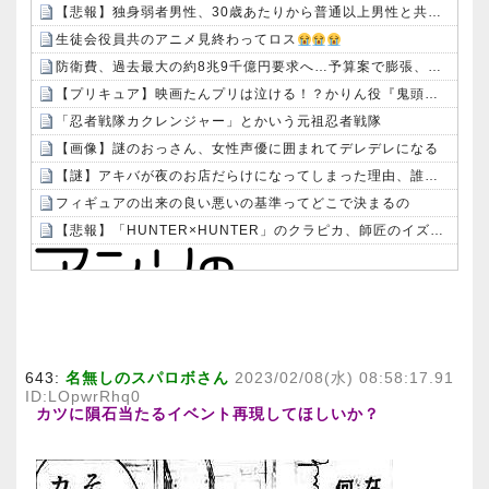
【悲報】独身弱者男性、30歳あたりから普通以上男性と共通項がなくなり会話が成り立たないｗｗｗｗ
生徒会役員共のアニメ見終わってロス
防衛費、過去最大の約8兆9千億円要求へ…予算案で膨張、迎撃用無人機・AIなど導入！
【プリキュア】映画たんプリは泣ける！？かりん役『鬼頭明里さん』アラン役『島﨑信長さん』レイン役『内山昂輝さん』だと判明！！
「忍者戦隊カクレンジャー」とかいう元祖忍者戦隊
【画像】謎のおっさん、女性声優に囲まれてデレデレになる
【謎】アキバが夜のお店だらけになってしまった理由、誰にも分からないｗｗｗｗ：26/08/08のニュース
フィギュアの出来の良い悪いの基準ってどこで決まるの
【悲報】「HUNTER×HUNTER」のクラピカ、師匠のイズナビに対する態度が本当に酷い！！
Powered by livedoor 相互RSS
643:
名無しのスパロボさん
2023/02/08(水) 08:58:17.91
ID:LOpwrRhq0
カツに隕石当たるイベント再現してほしいか？