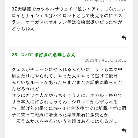
2023年8月15日 16:44
3Z天獄篇でカツやハサウェイ（逆シャア）、UCのコン
ロイとナイジェルはパイロットとして使えるのにアス
ラン、オーガスのオルソン等は召喚獣扱いだった件が
どうもねえ
25. スパロボ好きの名無しさん
2023年8月15日 16:51
クェスがチェーンにやられるみたいに、サラもエマ中
尉あたりにやられて、やった人をやって逃げて後日…
みたいなルートがあったらまだまだお話的に膨らんだ
んだろうけど…
サラはカツ本人がやっちゃううえに、オカルト祭りで
サラ本人に許されちゃうわ、シロッコから守られる
わ、挙げ句の果てにmk-Ⅱと合体後すぐに離脱せずに調
子に乗って戦線に居座った結果隕石に激突とか…
一応ラムサスをやるという功績はあるにはあるが…