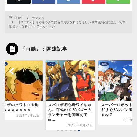
HOME
ガンダム
【スパロボ】そろそろカツにも専用技をあげてほしい 攻撃後隕石に当たって撃
墜扱いになるカツ・アタックとか
『再動』：関連記事
ダム
ネタ
参戦
パロボのクワトロ大尉
スパロボ初心者ワイちゃ
スーパーロボット大
ｗｗｗｗｗｗｗｗ
ん、百式のメガバズーカ
ギリでガルパン出せ
ランチャーを間違えて
ゃね？
2021年5月25日
m...
2019年1
2022年10月25日